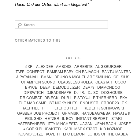
Hase. Und der Osten währt am längsten!”
Search
OTHER MATCHES TO THIS
ARTISTS
5XPI
ALEXDEE
AMBOSS
ARREBITE
AUGSBURGER
TAFELCONFECT
BAMBAM BABYLON BAJASCH
BANTU MANTRA
& PATANJALI
BMAN
BRUNO & MICHEL ARE SMILING
CELSIUS
CHAMPION SOUND
CLASSLESS KULLA
CLASTAH
COCO
BRYCE
DEEP
DEMODULIZER
DEV79
DIAMONDOG
DIPSWITCH
DJBADSHAPE
DJ I.R.
DJ SC
DOGHOUSE
DR.COMBAT
DR.ECK
DUB1
E.STONJI
EITHERHERD
EKA
THE MAD SAMPLIST NICKY NUTS
ENDUSER
ERROR23
F.K.
RAEITHEL
FFF
FILTERCUTTER
FREDERIK SCHIKOWSKI
GABBER DUB PROJECT
GRMMSK
HANDBAG/ABBA
HAYATE &
PIOUGHD
HETZER
IL BOY
INSTANT REPORT
ISTARI
LASTERFAHRER
ITTY MINCHESTA
JAGAN
JEAN BACH
JOSEF
+ GORKI PLUBAKTER
KARL MARX STADT
KID KOZMOE
KOSMOKOTZE
KOVERT
LFO DEMON
LORDS OF THE GABBA