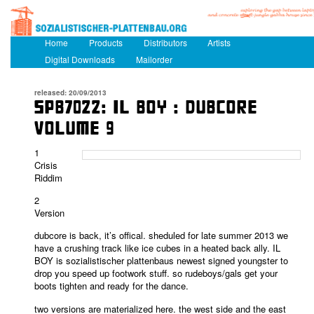
Main menu
Home
Skip to primary content
Skip to secondary content
Products
Distributors
Artists
Digital Downloads
Mailorder
released: 20/09/2013
SPB7022: IL BOY : DUBCORE
VOLUME 9
1
Crisis
Riddim
2
Version
dubcore is back, it’s offical. sheduled for late summer 2013 we
have a crushing track like ice cubes in a heated back ally. IL
BOY is sozialistischer plattenbaus newest signed youngster to
drop you speed up footwork stuff. so rudeboys/gals get your
boots tighten and ready for the dance.
two versions are materialized here. the west side and the east