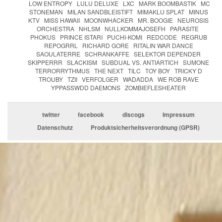
LOW ENTROPY
LULU DELUXE
LXC
MARK BOOMBASTIK
MC
STONEMAN
MILAN SANDBLEISTIFT
MIMAKLU SPLAT
MINUS
KTV
MISS HAWAII
MOONWHACKER
MR. BOOGIE
NEUROSIS
ORCHESTRA
NHLSM
NULLKOMMAJOSEFH
PARASITE
PHOKUS
PRINCE ISTARI
PUCHI-KOMI
REDCODE
REGRUB
REPOGRRL
RICHARD GORE
RITALIN WAR DANCE
SAOULATERRE
SCHRANKAFFE
SELEKTOR DEPENDER
SKIPPERRR
SLACKISM
SUBDUAL VS. ANTIARTICH
SUMONE
TERRORRYTHMUS
THE NEXT
TILC
TOY BOY
TRICKY D
TROUBY
TZII
VERFOLGER
WADADDA
WE ROB RAVE
YPPASSWDD DAEMONS
ZOMBIEFLESHEATER
twitter
facebook
discogs
Impressum
Datenschutz
Produktsicherheitsverordnung (GPSR)